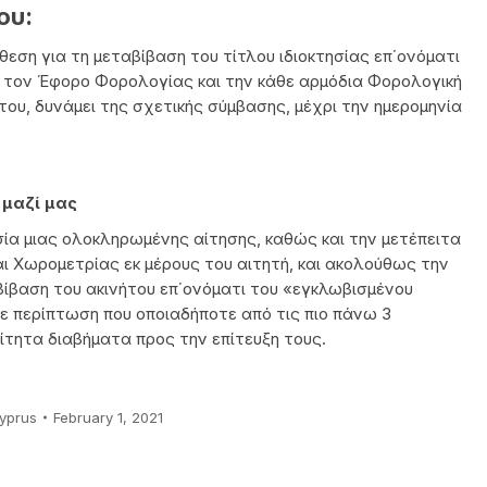
ου:
εση για τη μεταβίβαση του τίτλου ιδιοκτησίας επ΄ονόματι
ό τον Έφορο Φορολογίας και την κάθε αρμόδια Φορολογική
του, δυνάμει της σχετικής σύμβασης, μέχρι την ημερομηνία
 μαζί μας
σία μιας ολοκληρωμένης αίτησης, καθώς και την μετέπειτα
ι Χωρομετρίας εκ μέρους του αιτητή, και ακολούθως την
ίβαση του ακινήτου επ΄ονόματι του «εγκλωβισμένου
ε περίπτωση που οποιαδήποτε από τις πιο πάνω 3
ίτητα διαβήματα προς την επίτευξη τους.
yprus
February 1, 2021