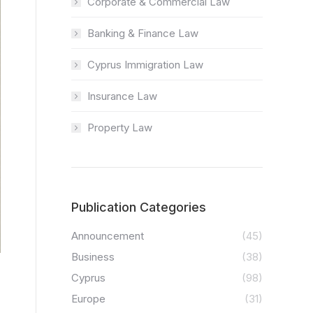
Corporate & Commercial Law
Banking & Finance Law
Cyprus Immigration Law
Insurance Law
Property Law
Publication Categories
Announcement
(45)
Business
(38)
Cyprus
(98)
Europe
(31)