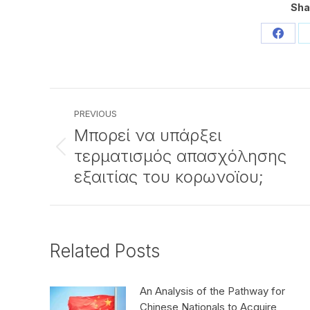
Sha
Share
on
Faceb
Post
PREVIOUS
navigation
Μπορεί να υπάρξει
τερματισμός απασχόλησης
Previous
post:
εξαιτίας του κορωνοϊου;
Related Posts
An Analysis of the Pathway for
Chinese Nationals to Acquire