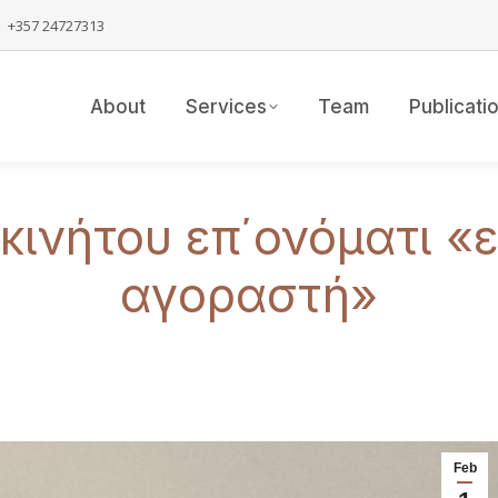
+357 24727313
About
Services
Team
Publicati
κινήτου επ΄ονόματι «
αγοραστή»
Feb