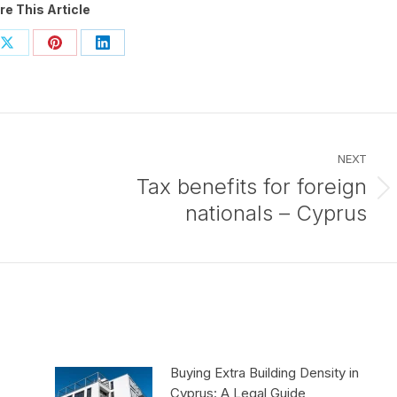
re This Article
Share
Share
Share
on
on
on
ook
X
Pinterest
LinkedIn
NEXT
Tax benefits for foreign
Next
nationals – Cyprus
post:
Buying Extra Building Density in
Cyprus: A Legal Guide