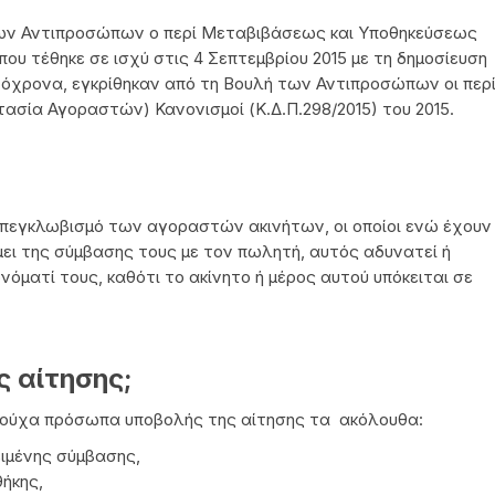
 των Αντιπροσώπων ο περί Μεταβιβάσεως και Υποθηκεύσεως
όπου τέθηκε σε ισχύ στις 4 Σεπτεμβρίου 2015 με τη δημοσίευση
τόχρονα, εγκρίθηκαν από τη Βουλή των Αντιπροσώπων οι περ
σία Αγοραστών) Κανονισμοί (Κ.Δ.Π.298/2015) του 2015.
 απεγκλωβισμό των αγοραστών ακινήτων, οι οποίοι ενώ έχουν
μει της σύμβασης τους με τον πωλητή, αυτός αδυνατεί ή
νόματί τους, καθότι το ακίνητο ή μέρος αυτού υπόκειται σε
ς αίτησης;
αιούχα πρόσωπα υποβολής της αίτησης τα ακόλουθα:
ειμένης σύμβασης,
ήκης,