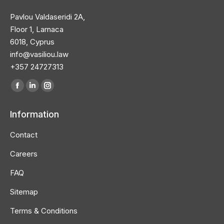
Pavlou Valdaseridi 2A,
Floor 1, Larnaca
6018, Cyprus
info@vasiliou.law
+357 24727313
Find us on:
Facebook
Linkedin
Instagram
page
page
page
Information
opens
opens
opens
in
in
in
Contact
new
new
new
Careers
window
window
window
FAQ
Sitemap
Terms & Conditions