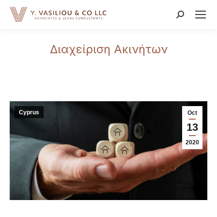
Search:
Διαχείριση Ακινήτων
Cyprus
Oct
13
2020