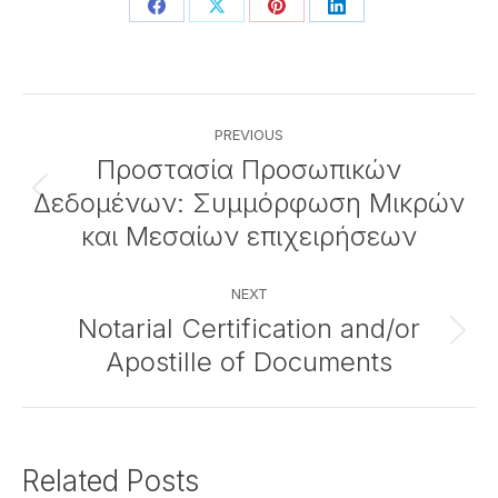
Share
Share
Share
Share
on
on
on
on
Facebook
X
Pinterest
LinkedIn
Post
PREVIOUS
navigation
Προστασία Προσωπικών
Δεδομένων: Συμμόρφωση Μικρών
Previous
post:
και Μεσαίων επιχειρήσεων
NEXT
Notarial Certification and/or
Next
Apostille of Documents
post:
Related Posts