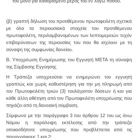
του μόνο για καθορισμένο μέρος του εν λόγω ποσού.
(β) γραπτή δήλωση του προτιθέμενου πρωτοφειλέτη σχετικά
με όλα τα περιουσιακά στοιχεία του προτιθέμενου
πρωτοφειλέτη, περιλαμβανομένων των λεπτομερειών τυχόν
επιβαρύνσεων της περιουσίας του που θα ισχύουν με τη
σύναψη της συμφωνίας δανείου.
Β. Υποχρέωση Ενημέρωσης του Εγγυητή ΜΕΤΑ τη σύναψη
της Σύμβασης Εγγύησης
Η Τράπεζα υποχρεούται να ενημερώνει τον εγγυητή
γραπτώς και χωρίς καθυστέρηση για την μη πληρωμή από
τον Πρωτοφειλέτη τριών (3) τουλάχιστον δόσεων ή και για
κάθε άλλη αθέτηση από τον Πρωτοφειλέτη υποχρέωσης που
πηγάζει από τη δανειακή σύμβαση.
Σύμφωνα με την παράγραφο 3 του άρθρου 12 του ως άνω
Νόμου η παράλειψη εκτέλεσης από την τράπεζα
οποιασδήποτε υποχρέωσης που προβλέπεται από τις
παραγράφους 1 και 2: