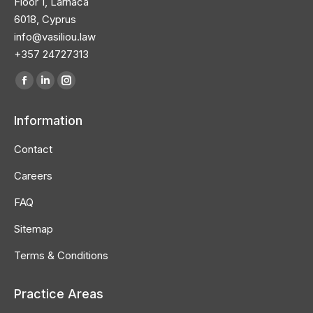
Floor 1, Larnaca
6018, Cyprus
info@vasiliou.law
+357 24727313
Find us on:
Facebook
Linkedin
Instagram
page
page
page
Information
opens
opens
opens
in
in
in
Contact
new
new
new
Careers
window
window
window
FAQ
Sitemap
Terms & Conditions
Practice Areas