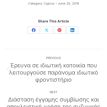
Category:
Cyprus
June 25, 2019
Share This Article
Share
Share
Share
Share
on
on
on
on
Facebook
X
Pinterest
LinkedIn
Post
PREVIOUS
navigation
Έρευνα σε ιδιωτική κατοικία που
λειτουργούσε παράνομα ιδιωτικό
Previous
post:
φροντιστήριο
NEXT
Διάσταση έγγαμης συμβίωσης και
αποκλειστική χρήση της συζυγικής
Next