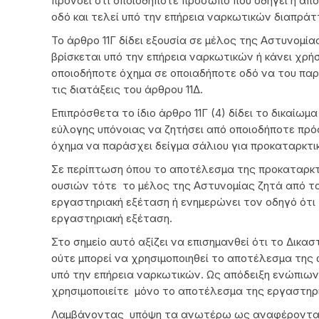
προνοεί ότι οποιοδήποτε πρόσωπο που οδηγεί ή απ
οδό και τελεί υπό την επήρεια ναρκωτικών διαπράττ
Το άρθρο 11Γ δίδει εξουσία σε μέλος της Αστυνομί
βρίσκεται υπό την επήρεια ναρκωτικών ή κάνει χρή
οποιοδήποτε όχημα σε οποιαδήποτε οδό να του παρ
τις διατάξεις του άρθρου 11Δ.
Επιπρόσθετα το ίδιο άρθρο 11Γ (4) δίδει το δικαί
εύλογης υπόνοιας να ζητήσει από οποιοδήποτε πρό
όχημα να παράσχει δείγμα σάλιου για προκαταρκτι
Σε περίπτωση όπου το αποτέλεσμα της προκαταρκτι
ουσιών τότε το μέλος της Αστυνομίας ζητά από το
εργαστηριακή εξέταση ή ενημερώνει τον οδηγό ότι τ
εργαστηριακή εξέταση.
Στο σημείο αυτό αξίζει να επισημανθεί ότι το Δικα
ούτε μπορεί να χρησιμοποιηθεί το αποτέλεσμα της 
υπό την επήρεια ναρκωτικών. Ως απόδειξη ενώπιων
χρησιμοποιείτε μόνο το αποτέλεσμα της εργαστηρ
Λαμβάνοντας υπόψη τα ανωτέρω ως αναφέρονται σ