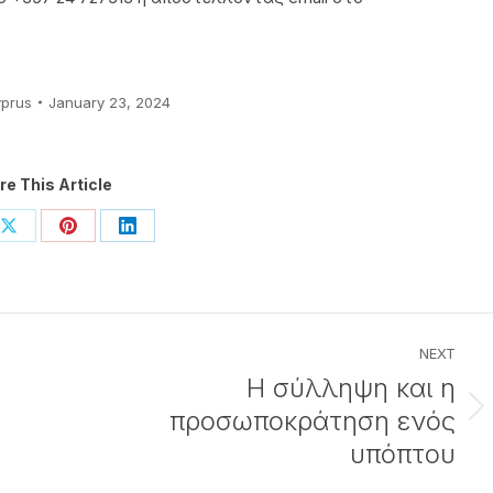
prus
January 23, 2024
re This Article
Share
Share
Share
on
on
on
ook
X
Pinterest
LinkedIn
NEXT
Η σύλληψη και η
προσωποκράτηση ενός
Next
post:
υπόπτου