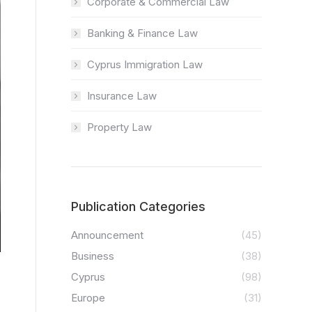
Corporate & Commercial Law
Banking & Finance Law
Cyprus Immigration Law
Insurance Law
Property Law
Publication Categories
Announcement
(45)
Business
(38)
Cyprus
(98)
Europe
(31)