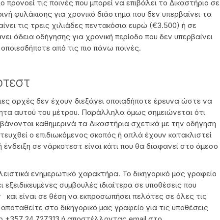
ο προνοεί τις ποινές που μπορεί να επιβάλει το Δικαστήριο σε
ινή φυλάκισης για χρονικό διάστημα που δεν υπερβαίνει τα
αίνει τις τρεις χιλιάδες πεντακόσια ευρώ (€3.500) ή σε
νει άδεια οδήγησης για χρονική περίοδο που δεν υπερβαίνει
ε οποιεσδήποτε από τις πιο πάνω ποινές.
οτεστ
διες αρχές δεν έχουν διεξάγει οποιαδήποτε έρευνα ώστε να
ητα αυτού του μέτρου. Παράλληλα όμως σημειώνεται ότι
μβάνονται καθημερινά τα Δικαστήρια σχετικά με την οδήγηση
ιτευχθεί ο επιδιωκόμενος σκοπός ή απλά έχουν κατακλιστεί
 ένδειξη σε νάρκοτεστ είναι κάτι που θα διαφανεί στο άμεσο
ειστικά ενημερωτικό χαρακτήρα. Το δικηγορικό μας γραφείο
ι εξειδικευμένες συμβουλές ιδιαίτερα σε υποθέσεις που
και είναι σε θέση να εκπροσωπήσει πελάτες σε όλες τις
αποταθείτε στο δικηγορικό μας γραφείο για τις υποθέσεις
ο +357 24 727313 ή αποστέλλοντας email στο