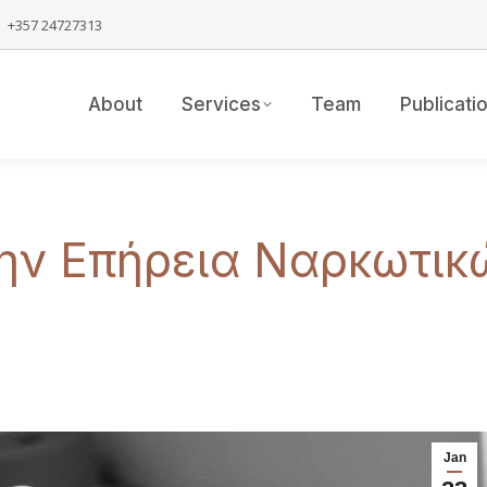
+357 24727313
About
Services
Team
Publicati
ην Επήρεια Ναρκωτικ
Jan