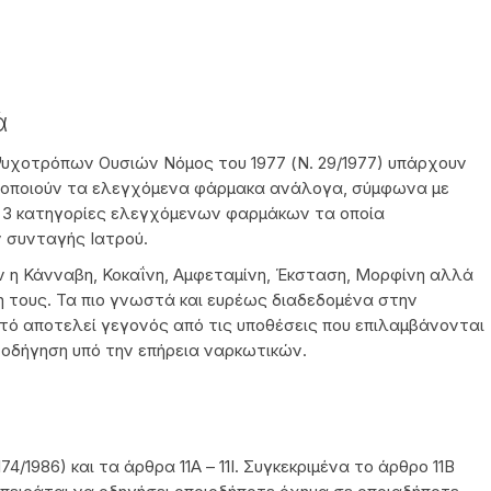
ά
υχοτρόπων Ουσιών Νόμος του 1977 (Ν. 29/1977) υπάρχουν
ιοποιούν τα ελεγχόμενα φάρμακα ανάλογα, σύμφωνα με
 3 κατηγορίες ελεγχόμενων φαρμάκων τα οποία
 συνταγής Ιατρού.
ν η Κάνναβη, Κοκαΐνη, Αμφεταμίνη, Έκσταση, Μορφίνη αλλά
η τους. Τα πιο γνωστά και ευρέως διαδεδομένα στην
υτό αποτελεί γεγονός από τις υποθέσεις που επιλαμβάνονται
 οδήγηση υπό την επήρεια ναρκωτικών.
/1986) και τα άρθρα 11Α – 11Ι. Συγκεκριμένα το άρθρο 11Β