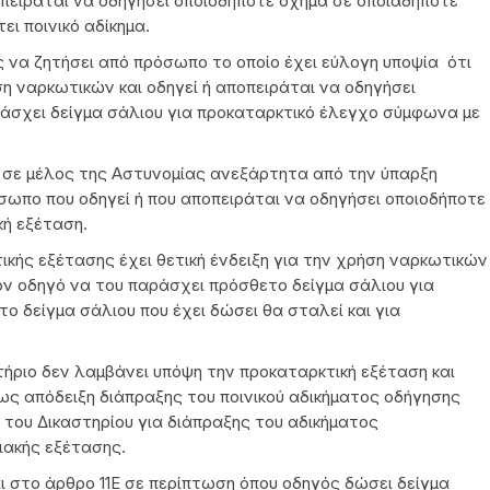
οπειράται να οδηγήσει οποιοδήποτε όχημα σε οποιαδήποτε
ει ποινικό αδίκημα.
ας να ζητήσει από πρόσωπο το οποίο έχει εύλογη υποψία ότι
ση ναρκωτικών και οδηγεί ή αποπειράται να οδηγήσει
άσχει δείγμα σάλιου για προκαταρκτικό έλεγχο σύμφωνα με
ωμα σε μέλος της Αστυνομίας ανεξάρτητα από την ύπαρξη
σωπο που οδηγεί ή που αποπειράται να οδηγήσει οποιοδήποτε
κή εξέταση.
κής εξέτασης έχει θετική ένδειξη για την χρήση ναρκωτικών
ν οδηγό να του παράσχει πρόσθετο δείγμα σάλιου για
ο δείγμα σάλιου που έχει δώσει θα σταλεί και για
στήριο δεν λαμβάνει υπόψη την προκαταρκτική εξέταση και
ως απόδειξη διάπραξης του ποινικού αδικήματος οδήγησης
 του Δικαστηρίου για διάπραξης του αδικήματος
ιακής εξέτασης.
το άρθρο 11Ε σε περίπτωση όπου οδηγός δώσει δείγμα