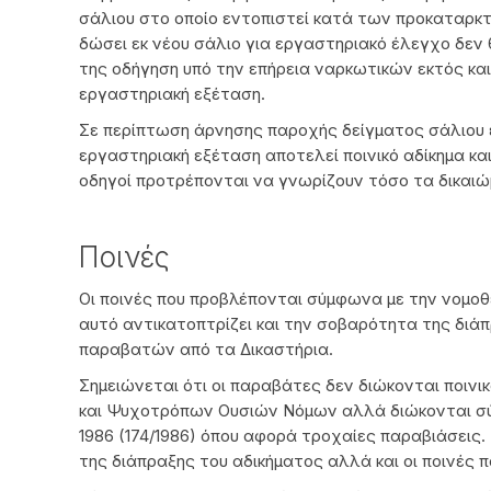
σάλιου στο οποίο εντοπιστεί κατά των προκαταρκ
δώσει εκ νέου σάλιο για εργαστηριακό έλεγχο δεν θ
της οδήγηση υπό την επήρεια ναρκωτικών εκτός και 
εργαστηριακή εξέταση.
Σε περίπτωση άρνησης παροχής δείγματος σάλιου ε
εργαστηριακή εξέταση αποτελεί ποινικό αδίκημα και
οδηγοί προτρέπονται να γνωρίζουν τόσο τα δικαιώ
Ποινές
Οι ποινές που προβλέπονται σύμφωνα με την νομοθ
αυτό αντικατοπτρίζει και την σοβαρότητα της διά
παραβατών από τα Δικαστήρια.
Σημειώνεται ότι οι παραβάτες δεν διώκονται ποι
και Ψυχοτρόπων Ουσιών Νόμων αλλά διώκονται σύμ
1986 (174/1986) όπου αφορά τροχαίες παραβιάσεις
της διάπραξης του αδικήματος αλλά και οι ποινές π