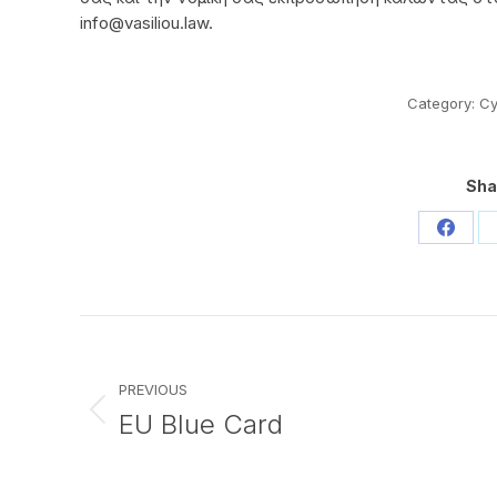
info@vasiliou.law
.
Category:
Cy
Sha
Share
on
Faceb
Post
navigation
PREVIOUS
EU Blue Card
Previous
post: