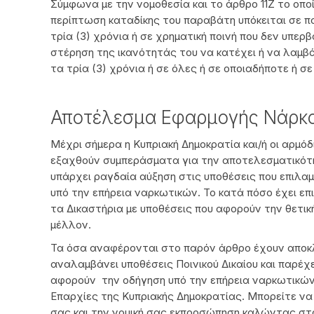
Σύμφωνα με την νομοθεσία και το άρθρο 11Ζ το οποί
περίπτωση καταδίκης του παραβάτη υπόκειται σε πο
τρία (3) χρόνια ή σε χρηματική ποινή που δεν υπερβ
στέρηση της ικανότητάς του να κατέχει ή να λαμβά
τα τρία (3) χρόνια ή σε όλες ή σε οποιαδήποτε ή σ
Αποτέλεσμα Εφαρμογής Νάρκ
Μέχρι σήμερα η Κυπριακή Δημοκρατία και/ή οι αρμό
εξαχθούν συμπεράσματα για την αποτελεσματικότ
υπάρχει ραγδαία αύξηση στις υποθέσεις που επιλα
υπό την επήρεια ναρκωτικών. Το κατά πόσο έχει επ
τα Δικαστήρια με υποθέσεις που αφορούν την θετική
μέλλον.
Τα όσα αναφέρονται στο παρόν άρθρο έχουν αποκλ
αναλαμβάνει υποθέσεις Ποινικού Δικαίου και παρέχε
αφορούν την οδήγηση υπό την επήρεια ναρκωτικών 
Επαρχίες της Κυπριακής Δημοκρατίας. Μπορείτε να 
σας και την νομική σας εκπροσώπηση καλώντας στ