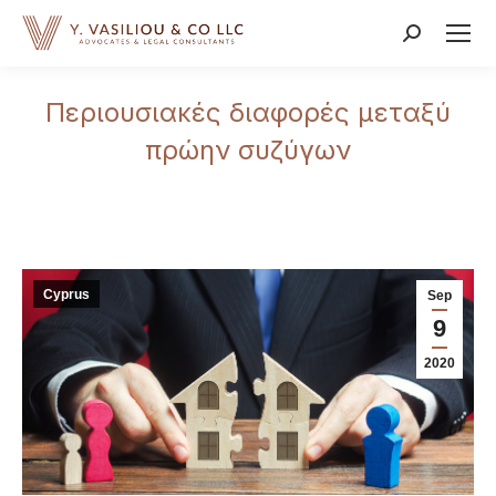
Search:
Περιουσιακές διαφορές μεταξύ
πρώην συζύγων
Cyprus
Sep
9
2020