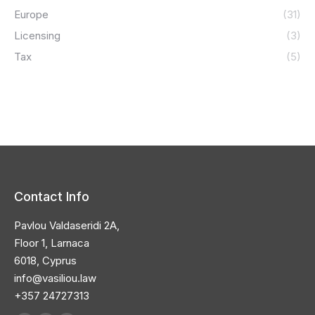
Europe
(31)
Licensing
(3)
Tax
(5)
Contact Info
Pavlou Valdaseridi 2A,
Floor 1, Larnaca
6018, Cyprus
info@vasiliou.law
+357 24727313