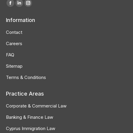
Find us on:
Facebook
Linkedin
Instagram
page
page
page
Information
opens
opens
opens
in
in
in
Contact
new
new
new
Careers
window
window
window
FAQ
Sitemap
Terms & Conditions
Practice Areas
Corporate & Commercial Law
Banking & Finance Law
Cyprus Immigration Law