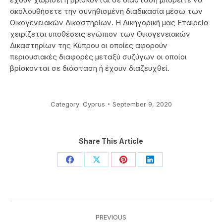
ακολουθήσετε την συνηθισμένη διαδικασία μέσω των
Οικογενειακών Δικαστηρίων. Η Δικηγορική μας Eταιρεία
χειρίζεται υποθέσεις ενώπιον των Οικογενειακών
Δικαστηρίων της Κύπρου οι οποίες αφορούν
περιουσιακές διαφορές μεταξύ συζύγων οι οποίοι
βρίσκονται σε διάσταση ή έχουν διαζευχθεί.
Category:
Cyprus
September 9, 2020
Share This Article
Share
Share
Share
Share
on
on
on
on
Facebook
X
Pinterest
LinkedIn
Post
PREVIOUS