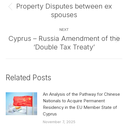
navigation
Property Disputes between ex
Previous
spouses
post:
NEXT
Cyprus – Russia Amendment of the
Next
‘Double Tax Treaty’
post:
Related Posts
An Analysis of the Pathway for Chinese
Nationals to Acquire Permanent
Residency in the EU Member State of
Cyprus
November 7, 2025