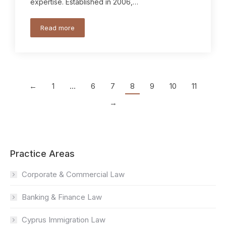
expertise. Established in 2006,…
Read more
←
1
…
6
7
8
9
10
11
→
Practice Areas
Corporate & Commercial Law
Banking & Finance Law
Cyprus Immigration Law