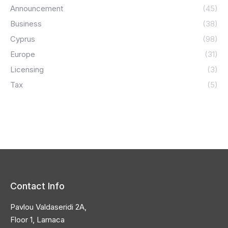
Announcement
(45)
Business
(38)
Cyprus
(98)
Europe
(31)
Licensing
(3)
Tax
(5)
Contact Info
Pavlou Valdaseridi 2A,
Floor 1, Larnaca